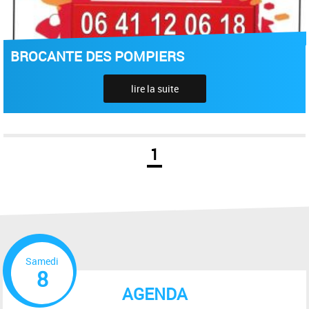
BROCANTE DES POMPIERS
lire la suite
1
Samedi
8
AGENDA