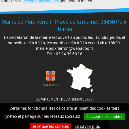
Vous devez
accepter les cookies
pour voir la météo.
Mairie de Poix-Terron - Place de la mairie , 08430 Poix-
Terron
Le secrétariat de la mairie est ouvert au public les : Lundis, jeudis et
samedis de 9h à 12h, les mardis de 9h à 12h et de 14h à 18h30.
mairie.poix.terron@wanadoo.fr
Tél. : 03 24 35 60 18
DÉPARTEMENT DES ARDENNES (08)
Certaines fonctionnalités de ce site utilisent des cookies tiers
Accueil
Contact
Plan du site
Mentions légales
(météo et partage sur les réseaux sociaux).
J'accepte les cookies
Accessibilité
Cookies
Site internet pour communes
Je refuse les cookies
En savoir plus