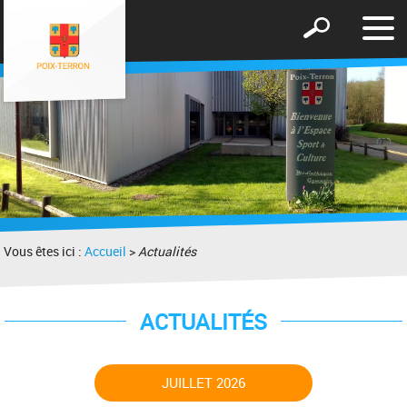
Affic
Afficher
le
le
men
formulaire
de
recherche
Vous êtes ici :
Accueil
>
Actualités
ACTUALITÉS
JUILLET 2026