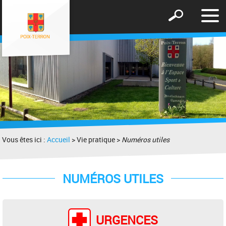
Affic
Afficher
le
le
men
formulaire
de
recherche
Vous êtes ici :
Accueil
> Vie pratique >
Numéros utiles
NUMÉROS UTILES
URGENCES