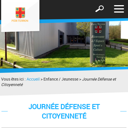
Affic
Afficher
le
le
men
formulaire
de
recherche
Vous êtes ici :
Accueil
> Enfance / Jeunesse >
Journée Défense et
Citoyenneté
JOURNÉE DÉFENSE ET
CITOYENNETÉ