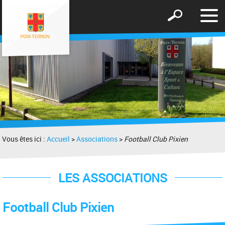
Affic
Afficher
le
le
men
formulaire
de
recherche
Vous êtes ici :
Accueil
>
Associations
>
Football Club Pixien
LES ASSOCIATIONS
Football Club Pixien