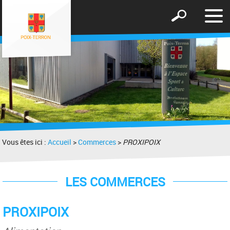
Affic
Afficher
le
le
men
formulaire
de
recherche
Vous êtes ici :
Accueil
>
Commerces
>
PROXIPOIX
LES COMMERCES
PROXIPOIX