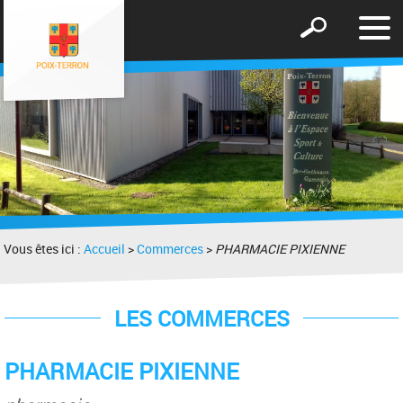
Affic
Afficher
le
le
men
formulaire
de
recherche
Vous êtes ici :
Accueil
>
Commerces
>
PHARMACIE PIXIENNE
LES COMMERCES
PHARMACIE PIXIENNE