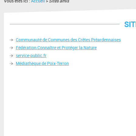
Vous êtes ici :
Accueil
>
Sites amis
SI
Communauté de Communes des Crêtes Préardennaises
Fédération Connaître et Protéger la Nature
service-public.fr
Médiathèque de Poix-Terron