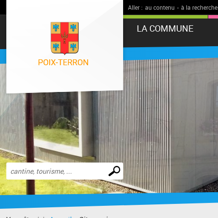
Aller :
au contenu
-
à la recherche
LA COMMUNE
Effectuer
une
recherche